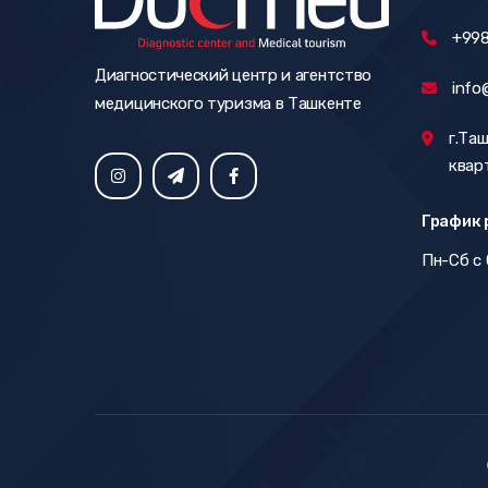
+998
Диагностический центр и агентство
info
медицинского туризма в Ташкенте
г.Таш
кварт
График 
Пн-Сб с 